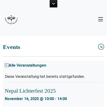
Unsere Ziele
Neuigkeiten
Der Vorstand
Fotogalerie
Projekte
Publikationen
Events
Mitglied werden
Alle Veranstaltungen
Diese Veranstaltung hat bereits stattgefunden.
Nepal Lichterfest 2025
November 16, 2025 @ 10:00
-
14:00