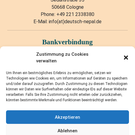
50668 Cologne
Phone: +49 221 2338380
E-Mail: info(at)deutsch-nepal.de
Bankverbindung
Sparkasse KölnBonn
Zustimmung zu Cookies
verwalten
IBAN: DE14 3705 0198 1980 0084 92
BIC: COLSDE33XXX
Um Ihnen ein bestmögliches Erlebnis zu ermöglichen, setzen wir
Technologien wie Cookies ein, um Informationen auf Geräten zu speichern
und/oder darauf zuzugreifen. Durch Zustimmung zu diesen Technologien
Quick Links
können wir Daten wie Surfverhalten oder eindeutige IDs auf dieser Website
verarbeiten. Falls Sie Ihre Zustimmung nicht erteilen oder zurückziehen,
Unsere Ziele
könnten bestimmte Merkmale und Funktionen beeinträchtigt werden.
Der Vorstand
Mitglied werden
Akzeptieren
Cookie Policy
Impressum
Ablehnen