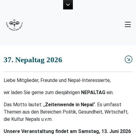
Unsere Ziele
Neuigkeiten
Der Vorstand
Fotogalerie
Projekte
Publikationen
37. Nepaltag 2026
Mitglied werden
Liebe Mitglieder, Freunde und Nepal-Interessierte,
wir laden Sie gerne zum diesjährigen
NEPALTAG
ein.
Das Motto lautet: „
Zeitenwende in Nepal
“. Es umfasst
Themen aus den Bereichen Politik, Gesundheit, Wirtschaft,
die Kultur Nepals u.v.m.
Unsere Veranstaltung findet am Samstag, 13. Juni 2026