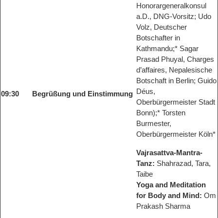
Honorargeneralkonsul
a.D., DNG-Vorsitz; Udo
Volz, Deutscher
Botschafter in
Kathmandu;* Sagar
Prasad Phuyal, Charges
d’affaires, Nepalesische
Botschaft in Berlin; Guido
Déus,
09:30
Begrüßung und Einstimmung
Oberbürgermeister Stadt
Bonn);* Torsten
Burmester,
Oberbürgermeister Köln*
Vajrasattva-Mantra-
Tanz:
Shahrazad, Tara,
Taibe
Yoga and Meditation
for Body and Mind:
Om
Prakash Sharma