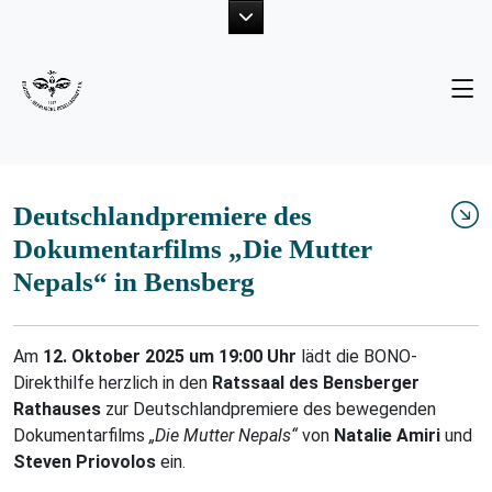
Unsere Ziele
Neuigkeiten
Der Vorstand
Fotogalerie
Projekte
Publikationen
Deutschlandpremiere des
Dokumentarfilms „Die Mutter
Mitglied werden
Nepals“ in Bensberg
Am
12. Oktober 2025 um 19:00 Uhr
lädt die BONO-
Direkthilfe herzlich in den
Ratssaal des Bensberger
Rathauses
zur Deutschlandpremiere des bewegenden
Dokumentarfilms
„Die Mutter Nepals“
von
Natalie Amiri
und
Steven Priovolos
ein.