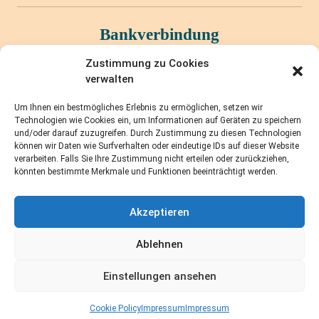
Bankverbindung
Zustimmung zu Cookies
Sparkasse KölnBonn
verwalten
IBAN: DE14 3705 0198 1980 0084 92
BIC: COLSDE33XXX
Um Ihnen ein bestmögliches Erlebnis zu ermöglichen, setzen wir
Technologien wie Cookies ein, um Informationen auf Geräten zu speichern
und/oder darauf zuzugreifen. Durch Zustimmung zu diesen Technologien
Quick Links
können wir Daten wie Surfverhalten oder eindeutige IDs auf dieser Website
verarbeiten. Falls Sie Ihre Zustimmung nicht erteilen oder zurückziehen,
Unsere Ziele
könnten bestimmte Merkmale und Funktionen beeinträchtigt werden.
Der Vorstand
Mitglied werden
Akzeptieren
Cookie Policy
Impressum
Ablehnen
Einstellungen ansehen
© 2026 Deutsch-Nepalische Gesellschaft e.V.
Cookie Policy
Impressum
Impressum