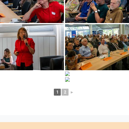
1
2
►