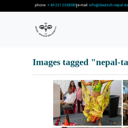
phone:
+ 49 221 2338380
|
e-mail:
info@deutsch-nepal.de
Images tagged "nepal-t