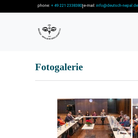
phone:
+ 49 221 2338380
|
e-mail:
info@deutsch-nepal.de
Fotogalerie