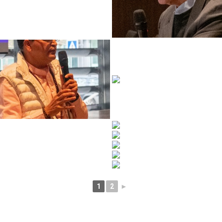
1
2
►