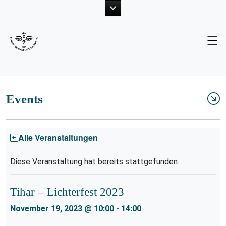
Unsere Ziele
Neuigkeiten
Der Vorstand
Fotogalerie
Projekte
Publikationen
Events
Mitglied werden
Alle Veranstaltungen
Diese Veranstaltung hat bereits stattgefunden.
Tihar – Lichterfest 2023
November 19, 2023 @ 10:00
-
14:00