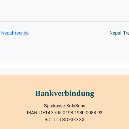
r Nepalfreunde
Nepal-Tr
Bankverbindung
Sparkasse KölnBonn
IBAN: DE14 3705 0198 1980 0084 92
BIC: COLSDE33XXX