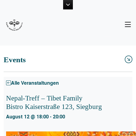
Unsere Ziele
Neuigkeiten
Der Vorstand
Fotogalerie
Projekte
Publikationen
Events
Mitglied werden
Alle Veranstaltungen
Nepal-Treff – Tibet Family
Bistro Kaiserstraße 123, Siegburg
August 12 @ 18:00
-
20:00