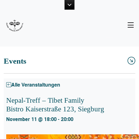
Unsere Ziele
Neuigkeiten
Der Vorstand
Fotogalerie
Projekte
Publikationen
Events
Mitglied werden
Alle Veranstaltungen
Nepal-Treff – Tibet Family
Bistro Kaiserstraße 123, Siegburg
November 11 @ 18:00
-
20:00